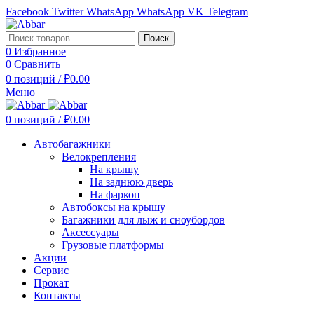
Facebook
Twitter
WhatsApp
WhatsApp
VK
Telegram
Поиск
0
Избранное
0
Сравнить
0
позиций
/
₽
0.00
Меню
0
позиций
/
₽
0.00
Автобагажники
Велокрепления
На крышу
На заднюю дверь
На фаркоп
Автобоксы на крышу
Багажники для лыж и сноубордов
Аксессуары
Грузовые платформы
Акции
Сервис
Прокат
Контакты