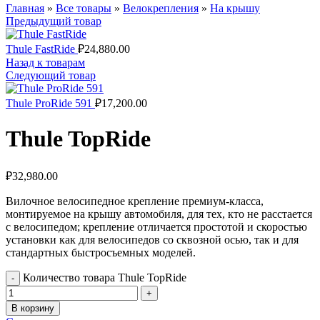
Главная
»
Все товары
»
Велокрепления
»
На крышу
Предыдущий товар
Thule FastRide
₽
24,880.00
Назад к товарам
Следующий товар
Thule ProRide 591
₽
17,200.00
Thule TopRide
₽
32,980.00
Вилочное велосипедное крепление премиум-класса,
монтируемое на крышу автомобиля, для тех, кто не расстается
с велосипедом; крепление отличается простотой и скоростью
установки как для велосипедов со сквозной осью, так и для
стандартных быстросъемных моделей.
Количество товара Thule TopRide
В корзину