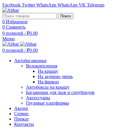
Facebook
Twitter
WhatsApp
WhatsApp
VK
Telegram
Поиск
0
Избранное
0
Сравнить
0
позиций
/
₽
0.00
Меню
0
позиций
/
₽
0.00
Автобагажники
Велокрепления
На крышу
На заднюю дверь
На фаркоп
Автобоксы на крышу
Багажники для лыж и сноубордов
Аксессуары
Грузовые платформы
Акции
Сервис
Прокат
Контакты